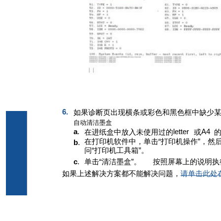
6.
如果诊断页出现横条或彩色和黑色框中缺少
自动清洁墨盒
a
.
letter
A4
在进纸盒中放入未使用过的
或
在打印机软件中，单击“打印机操作”，然后
b
.
问“打印机工具箱”。
c
.
单击“清洁墨盒”。
按照屏幕上的说明执
如果上述解决方案都不能解决问题，
请单击此处