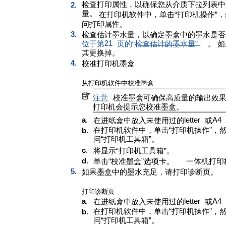
检查打印属性，以确保您从介质下拉列表中
2.
量。
在打印机软件中，单击“打印机操作”，
问打印属性。
3.
检查估计墨水量，以确定墨盒中的墨水是否
21
位于第
页的“检查估计的墨水量”
。
如
其更换掉。
4.
校准打印机墨盒
从打印机软件中校准墨盒
注意
校准墨盒可确保高质量的输出效
打印机会提示您校准墨盒。
a
.
letter
A4
在进纸盒中放入未使用过的
或
在打印机软件中，单击“打印机操作”，然
b
.
问“打印机工具箱”。
c
.
将显示“打印机工具箱”。
d
.
单击“校准墨盒”选项卡。
一体机打印
5.
如果墨盒中的墨水充足，请打印诊断页。
打印诊断页
a
.
letter
A4
在进纸盒中放入未使用过的
或
在打印机软件中，单击“打印机操作”，然
b
.
问“打印机工具箱”。