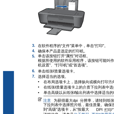
3.
在软件程序的“文件”菜单中，单击“打印”。
4.
确保本产品是选定的打印机。
单击该按钮打开“属性”对话框。
5.
根据所使用的软件应用程序，该按钮可能叫作“属
机设置”、“打印机”或“首选项”。
6.
/
单击纸张
质量选项卡。
7.
选择适当的选项。
•
在布局选项卡上，选择纵向或横向打印方
•
在纸张
/
质量选项卡上的介质下拉列表中选
•
单击高级以从纸张
/
输出列表中选择适当的
注意
为获得最大
dpi
分辨率，请转到纸
下拉列表中选择照片纸，最佳质量。确保
到“高级”选项卡，从“按最大
DPI
打印