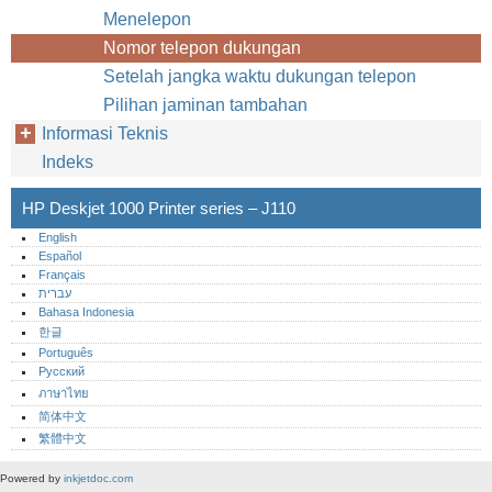
Menelepon
Nomor telepon dukungan
Setelah jangka waktu dukungan telepon
Pilihan jaminan tambahan
Informasi Teknis
Indeks
HP Deskjet 1000 Printer series – J110
English
Español
Français
עברית
Bahasa Indonesia
한글
Português‎
Русский
ภาษาไทย
简体中文
繁體中文
Powered by
inkjetdoc.com