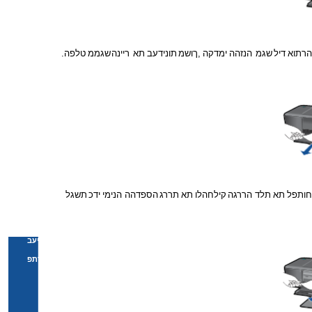
הרתוא
דיל
שגמ
הנזהה
ימדקה
,
ךושמ
תונידעב
תא
ריינה
שגממ
טלפה
.
חותפל
תא
תלד
הררגה
קילחהלו
תא
תררג
הספדהה
הנימי
ידכ
תשגל
היעב
ןורתפ