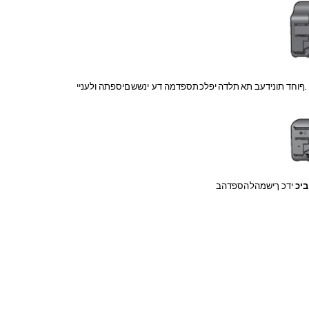
.
ףוחד
תונידעב
תא
תלדה
יפלכ
תספדמה
דע
ינשש
םיספתה
ולעניי
ביכ
ידכ
ךישמהל
הספדהב