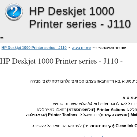
HP Deskjet 1000
Printer series - J110
-
שחרור חסימת נייר
>
פתרון בעיה
>
HP Deskjet 1000 Printer series - J110
HP Deskjet 1000 Printer series - J110 -
יטמוטוא
,
םא
ףד
ןוחבאה
גיצמ
םיספ
וא
םיקלח
םירסח
לש
םיעובירה
טמוטוא
ינ
ןבל
ליגר
לדוגב
Letter
וא
A4
אלש
השענ
וב
שומיש
.
ל
לע
Printer Actions
)
תולועפ
תספדמ
(
רחאלו
ןכמ
ץחל
לע
Mai
)
תומישמ
הקוזחת
(
ידכ
תשגל
ל
-
Printer Toolbox
)
זגרא
םילכה
Clean Ink C
)
יוקינ
תוינסחמ
ויד
(
.
לעפ
םאתהב
תוארוהל
לעש
-
יבג