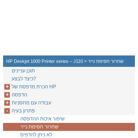
HP Deskjet 1000 Printer series – J110 > שחרור חסימת נייר
תוכן עניינים
כיצד לבצע?
הכרת מדפסת של HP‎
הדפסה
עבודה עם מחסניות
פתרון בעיה
שיפור איכות ההדפסה
שחרור חסימת נייר
לא ניתן להדפיס