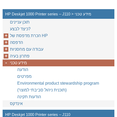
HP Deskjet 1000 Printer series – J110 > מידע טכני
תוכן עניינים
כיצד לבצע?
הכרת מדפסת של HP‎
הדפסה
עבודה עם מחסניות
פתרון בעיה
מידע טכני
הודעה
מפרטים
Environmental product stewardship program
(תוכנית ניהול סביבתי למוצר)
הודעות תקינה
אינדקס
HP Deskjet 1000 Printer series – J110