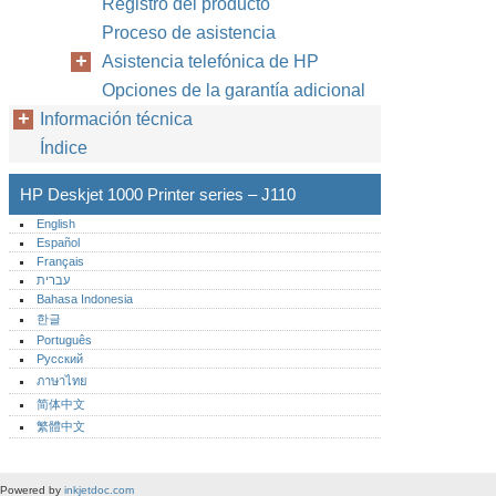
Registro del producto
Proceso de asistencia
Asistencia telefónica de HP
Opciones de la garantía adicional
Información técnica
Índice
HP Deskjet 1000 Printer series – J110
English
Español
Français
עברית
Bahasa Indonesia
한글
Português‎
Русский
ภาษาไทย
简体中文
繁體中文
Powered by
inkjetdoc.com