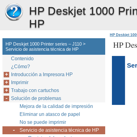
HP Deskjet 1000 Prin
HP
HP Deskjet 1000
HP Desk
HP Deskjet 1000 Printer series – J110 >
Servicio de asistencia técnica de HP
Contenido
Ser
¿Cómo?
Introducción a Impresora HP
Imprimir
Trabajo con cartuchos
Solución de problemas
Mejora de la calidad de impresión
Eliminar un atasco de papel
No se puede imprimir
Servicio de asistencia técnica de HP